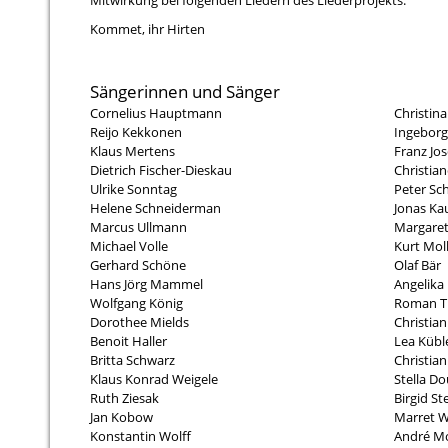
Mitwirkung bei folgenden Liedern des Liederprojekts:
Kommet, ihr Hirten
Sängerinnen und Sänger
Cornelius Hauptmann
Christin
Reijo Kekkonen
Ingeborg
Klaus Mertens
Franz Jos
Dietrich Fischer-Dieskau
Christian
Ulrike Sonntag
Peter Sch
Helene Schneiderman
Jonas K
Marcus Ullmann
Margaret
Michael Volle
Kurt Mol
Gerhard Schöne
Olaf Bär
Hans Jörg Mammel
Angelika
Wolfgang König
Roman T
Dorothee Mields
Christian
Benoit Haller
Lea Kübl
Britta Schwarz
Christia
Klaus Konrad Weigele
Stella Do
Ruth Ziesak
Birgid St
Jan Kobow
Marret W
Konstantin Wolff
André M