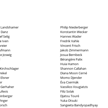
a Landshamer
Philip Niederberger
 Danz
Konstantin Wecker
ef Selig
Hannes Wader
e Iven
Fredrik Vahle
reier
Vincent Frisch
aufmann
Jakob Zimmermann
e Joswig
Josua Bernbeck
l
Bérangère Palix
Huia Hamon
 Kirchschlager
Shannon Callahan
rekel
Diana Moon Cerné
 Elsner
Momo Djender
er
Éva Csermák
n Gerhaher
Vassilios Vougiatzis
ufexis
Filiz Solak
einberger
Djatou Touré
inger
Yuka Otsuki
orsch
Sangeeta Bandyopadhyay