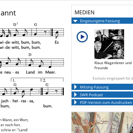
nannt
MEDIEN
Eingesungene Fassung
Klaus Wagenleiter und
Freunde
Exclusiv eingespielt für
Mitsing-Fassung
SWR Podcast
PDF-Version zum Ausdrucken
in Mann, ein Wort,
er noch fort.
schrie er: "Land!