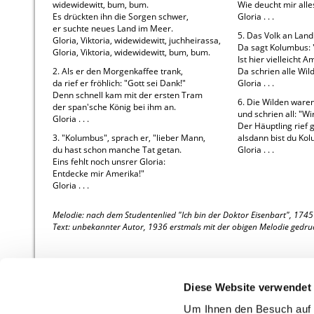
widewidewitt, bum, bum.
Wie deucht mir alle
Es drückten ihn die Sorgen schwer,
Gloria . . .
er suchte neues Land im Meer.
5. Das Volk an Lan
Gloria, Viktoria, widewidewitt, juchheirassa,
Da sagt Kolumbus: 
Gloria, Viktoria, widewidewitt, bum, bum.
Ist hier vielleicht A
2. Als er den Morgenkaffee trank,
Da schrien alle Wilde
da rief er fröhlich: "Gott sei Dank!"
Gloria . . .
Denn schnell kam mit der ersten Tram
6. Die Wilden ware
der span'sche König bei ihm an.
und schrien all: "Wi
Gloria . . .
Der Häuptling rief 
3. "Kolumbus", sprach er, "lieber Mann,
alsdann bist du Ko
du hast schon manche Tat getan.
Gloria . . .
Eins fehlt noch unsrer Gloria:
Entdecke mir Amerika!"
Gloria . . .
Melodie: nach dem Studentenlied "Ich bin der Doktor Eisenbart", 1745
Text: unbekannter Autor, 1936 erstmals mit der obigen Melodie gedru
Diese Website verwendet
Um Ihnen den Besuch auf 