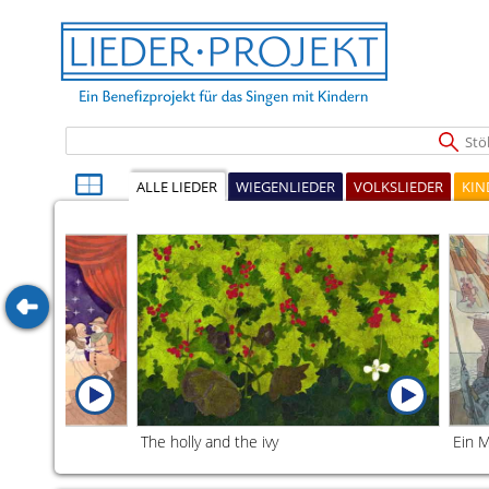
Stöb
ALLE LIEDER
WIEGENLIEDER
VOLKSLIEDER
KIN
hlehem
The holly and the ivy
Ein 