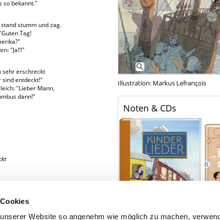
s so bekannt."
d stand stumm und zag.
"Guten Tag!
merika?"
n: "Ja!!!"
n sehr erschreckt
r sind entdeckt!"
Illustration: Markus Lefrançois
gleich: "Lieber Mann,
lumbus dann!"
Noten & CDs
ckt
 Cookies
unserer Website so angenehm wie möglich zu machen, verwend