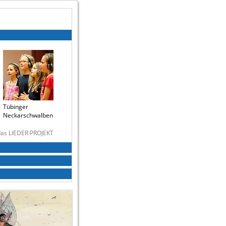
Tübinger
Neckarschwalben
 das LIEDER·PROJEKT