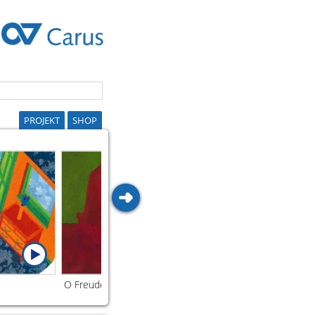
PROJEKT
SHOP
O Freude über Freude
O Jesulein 