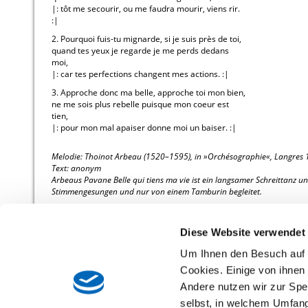
|: tôt me secourir, ou me faudra mourir, viens rir.
:|
2. Pourquoi fuis-tu mignarde, si je suis près de toi,
quand tes yeux je regarde je me perds dedans
moi,
|: car tes perfections changent mes actions. :|
3. Approche donc ma belle, approche toi mon bien,
ne me sois plus rebelle puisque mon coeur est
tien,
|: pour mon mal apaiser donne moi un baiser. :|
Melodie: Thoinot Arbeau (1520–1595), in »Orchésographie«, Langres 
Text: anonym
Arbeaus Pavane Belle qui tiens ma vie ist ein langsamer Schreittanz u
Stimmengesungen und nur von einem Tamburin begleitet.
Diese Website verwendet
Um Ihnen den Besuch auf 
Cookies. Einige von ihnen s
Andere nutzen wir zur Spe
selbst, in welchem Umfang 