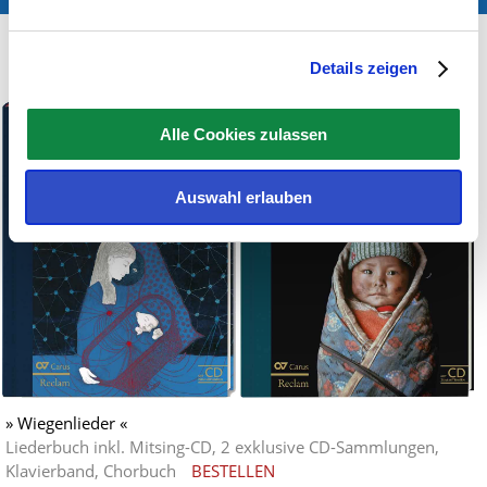
SWR Podcast
Noten & CDs
Details zeigen
Alle Cookies zulassen
Auswahl erlauben
» Wiegenlieder «
Liederbuch inkl. Mitsing-CD, 2 exklusive CD-Sammlungen,
Klavierband, Chorbuch
BESTELLEN