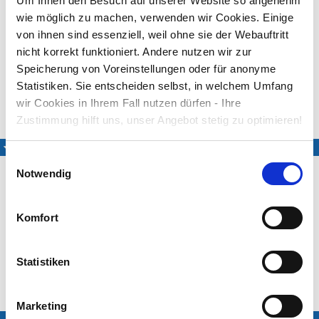
Um Ihnen den Besuch auf unserer Website so angenehm
organisatorischen Gründen keine Noten und/oder
Texte bereitgestellt werden.
wie möglich zu machen, verwenden wir Cookies. Einige
Danke für Ihr Verständnis!
von ihnen sind essenziell, weil ohne sie der Webauftritt
nicht korrekt funktioniert. Andere nutzen wir zur
Melodie: Carl Reinecke(1824–1910), op. 75,10Text: Georg
Speicherung von Voreinstellungen oder für anonyme
Scherer (1824–1909)
Statistiken. Sie entscheiden selbst, in welchem Umfang
wir Cookies in Ihrem Fall nutzen dürfen - Ihre
Medien
Zustimmung hilft uns, unser Angebot stetig zu optimieren!
Eingesungene Fassung
Einwilligungsauswahl
Notwendig
Komfort
Marret Winger
Steffen Hartmann
Statistiken
(Klavier)
Exclusiv eingespielt für das LIEDER·PROJEKT
Marketing