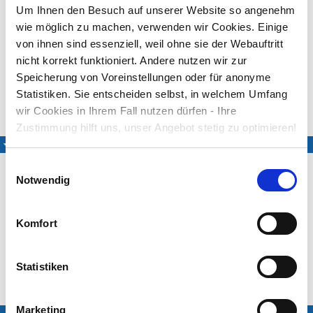
organisatorischen Gründen keine Noten und/oder
Um Ihnen den Besuch auf unserer Website so angenehm
Texte bereitgestellt werden.
wie möglich zu machen, verwenden wir Cookies. Einige
Danke für Ihr Verständnis!
von ihnen sind essenziell, weil ohne sie der Webauftritt
nicht korrekt funktioniert. Andere nutzen wir zur
Melodie und Text: Uli Führe (*1957), 2001, aus: "Kroko Tarrap",
Speicherung von Voreinstellungen oder für anonyme
© Fidula-Verlag Boppard/Rhein
Statistiken. Sie entscheiden selbst, in welchem Umfang
wir Cookies in Ihrem Fall nutzen dürfen - Ihre
Medien
Zustimmung hilft uns, unser Angebot stetig zu optimieren!
Eingesungene Fassung
Einwilligungsauswahl
Notwendig
Komfort
Evang. Kinderkantorei
Daniel Gárdonyi
Stuttgart-Vaihingen
Statistiken
Exclusiv eingespielt für das LIEDER·PROJEKT
Marketing