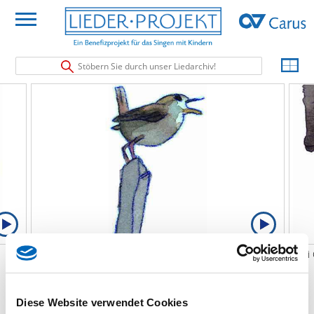
Stöbern Sie durch unser Liedarchiv!
Ich bin der Stimmakrobat
Drei
Ich bin der Stimmakrobat
Leider können zu diesem Lied aus rechtlichen oder
Diese Website verwendet Cookies