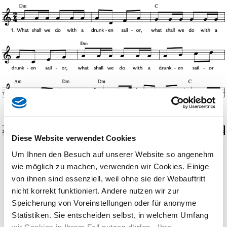
Diese Website verwendet Cookies
Um Ihnen den Besuch auf unserer Website so angenehm
1. What shall we do with a drunken sailor,
wie möglich zu machen, verwenden wir Cookies. Einige
what shall we do with a drunken sailor,
von ihnen sind essenziell, weil ohne sie der Webauftritt
what shall we do with a drunken sailor
nicht korrekt funktioniert. Andere nutzen wir zur
early in the morning?
Speicherung von Voreinstellungen oder für anonyme
Hooray and up she rises,
Statistiken. Sie entscheiden selbst, in welchem Umfang
hooray and up she rises,
hooray and up she rises