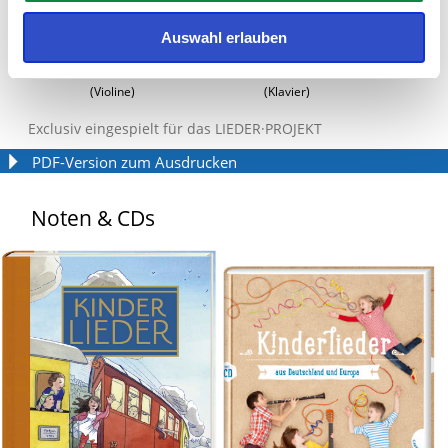
Auswahl erlauben
Christine Busch
Izabela Melkonyan
(Violine)
(Klavier)
Exclusiv eingespielt für das LIEDER·PROJEKT
PDF-Version zum Ausdrucken
Noten & CDs