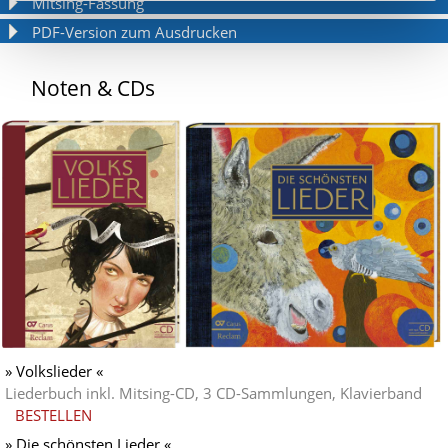
Mitsing-Fassung
PDF-Version zum Ausdrucken
Noten & CDs
» Volkslieder «
Liederbuch inkl. Mitsing-CD, 3 CD-Sammlungen, Klavierband
BESTELLEN
» Die schönsten Lieder «