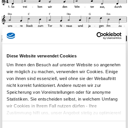
Diese Website verwendet Cookies
1. So treiben wir den Winter aus,
durch unsre Stadt zum Tor hinaus
Um Ihnen den Besuch auf unserer Website so angenehm
und jagen ihn zuschanden,
wie möglich zu machen, verwenden wir Cookies. Einige
hinweg aus unsern Landen.
von ihnen sind essenziell, weil ohne sie der Webauftritt
2. Wir stürzen ihn von Berg zu Tal,
nicht korrekt funktioniert. Andere nutzen wir zur
damit er sich zu Tode fall.
Speicherung von Voreinstellungen oder für anonyme
Wir jagen ihn über die Heiden,
Statistiken. Sie entscheiden selbst, in welchem Umfang
dass er den Tod muss leiden.
wir Cookies in Ihrem Fall nutzen dürfen - Ihre
3. Wir jagen den Winter vor die Tür,
Zustimmung hilft uns, unser Angebot stetig zu optimieren!
den Sommer bringen wir herfür,
den Sommer und den Maien,
die Blümlein mancherleien.